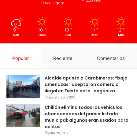
2.29 km/h
Lluvia Ligera
9
10
10
11
12
℃
℃
℃
℃
℃
Sáb
Dom
Lun
Mar
Mié
Popular
Reciente
Comentarios
Alcalde apunta a Carabineros: “bajo
amenazas” aceptaron comercio
ilegal en Fiesta de la Longaniza
agosto 25, 2025
Chillán elimina todos los vehículos
abandonados del primer listado
municipal: algunos eran usados para
delitos
julio 28, 2025