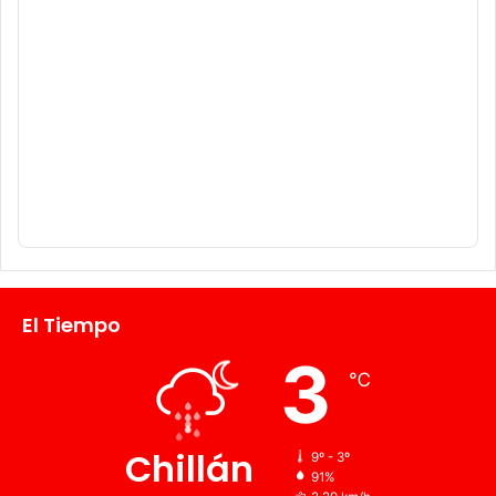
El Tiempo
3
℃
Chillán
9º - 3º
91%