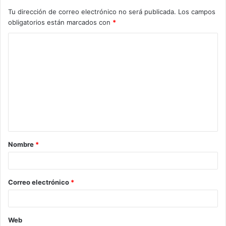
Tu dirección de correo electrónico no será publicada.
Los campos
obligatorios están marcados con
*
C
o
m
e
n
t
a
Nombre
*
r
i
o
Correo electrónico
*
*
Web