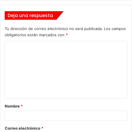
Deja una respuesta
Tu dirección de correo electrónico no será publicada.
Los campos
obligatorios están marcados con
*
C
o
m
e
n
t
a
Nombre
*
r
i
o
Correo electrónico
*