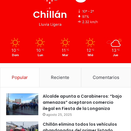
Chillán
10º - 2º
97%
2.32 km/h
Lluvia Ligera
10
10
11
12
13
℃
℃
℃
℃
℃
Dom
Lun
Mar
Mié
Jue
Popular
Reciente
Comentarios
Alcalde apunta a Carabineros: “bajo
amenazas” aceptaron comercio
ilegal en Fiesta de la Longaniza
agosto 25, 2025
Chillán elimina todos los vehículos
abandonados del primer listado