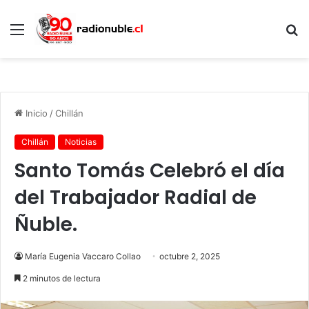
Menú
B
p
Inicio
/
Chillán
Chillán
Noticias
Santo Tomás Celebró el día
del Trabajador Radial de
Ñuble.
María Eugenia Vaccaro Collao
octubre 2, 2025
2 minutos de lectura