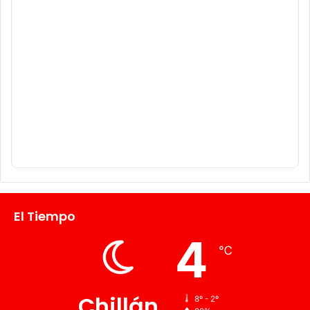
El Tiempo
4
℃
Chillán
8º - 2º