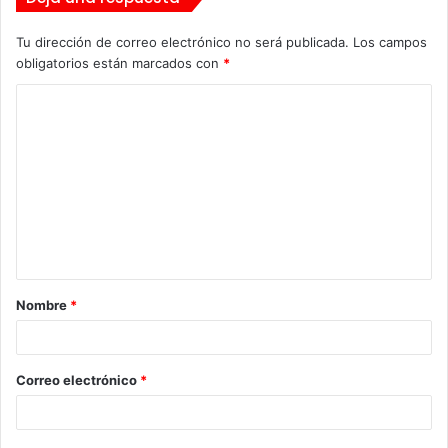
Tu dirección de correo electrónico no será publicada.
Los campos
obligatorios están marcados con
*
C
o
m
e
n
t
a
Nombre
*
r
i
o
Correo electrónico
*
*