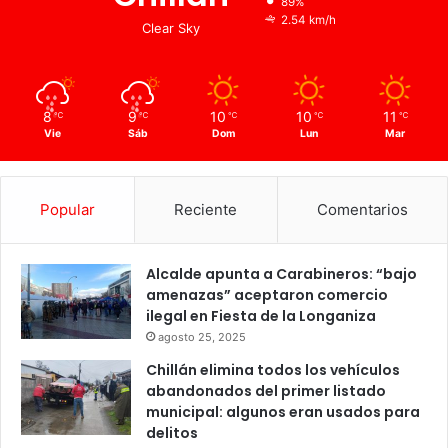
89%
2.54 km/h
Clear Sky
8
9
10
10
11
℃
℃
℃
℃
℃
Vie
Sáb
Dom
Lun
Mar
Popular
Reciente
Comentarios
Alcalde apunta a Carabineros: “bajo
amenazas” aceptaron comercio
ilegal en Fiesta de la Longaniza
agosto 25, 2025
Chillán elimina todos los vehículos
abandonados del primer listado
municipal: algunos eran usados para
delitos