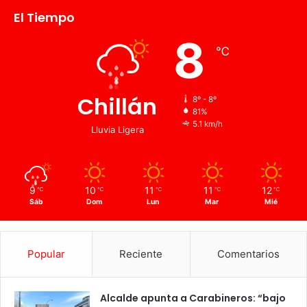
El Tiempo
8
℃
Chillán
8º - 8º
81%
5.1 km/h
Lluvia Ligera
9
10
11
11
12
℃
℃
℃
℃
℃
Sáb
Dom
Lun
Mar
Mié
Popular
Reciente
Comentarios
Alcalde apunta a Carabineros: “bajo