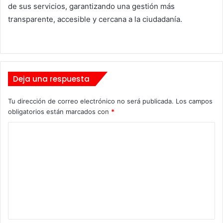
de sus servicios, garantizando una gestión más
transparente, accesible y cercana a la ciudadanía.
Deja una respuesta
Tu dirección de correo electrónico no será publicada.
Los campos
obligatorios están marcados con
*
C
o
m
e
n
t
a