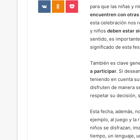
VKontakte
Odnoklassniki
Pocket
para que las niñas y 
encuentren con otras 
esta celebración nos r
y niños
deben estar s
sentido, es importante
significado de esta fe
También es clave gen
a participar
. Si desea
teniendo en cuenta sus
disfruten de manera se
respetar su decisión, 
Esta fecha, además, n
ejemplo, al juego y la
niños se disfrazan, im
tiempo, un lenguaje, u