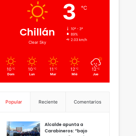
3
℃
Chillán
10º - 3º
89%
2.03 km/h
Clear Sky
10
10
11
12
12
℃
℃
℃
℃
℃
Dom
Lun
Mar
Mié
Jue
Popular
Reciente
Comentarios
Alcalde apunta a
Carabineros: “bajo