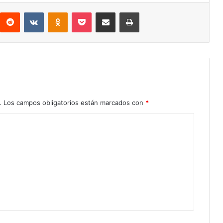
Reddit
VKontakte
Odnoklassniki
Pocket
Compartir por correo electrónico
Imprimir
.
Los campos obligatorios están marcados con
*