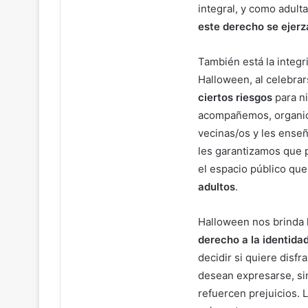
integral, y como adul
este derecho se ejerz
También está la integr
Halloween, al celebra
ciertos riesgos
para ni
acompañemos, organic
vecinas/os y les ens
les garantizamos que 
el espacio público qu
adultos
.
Halloween nos brinda l
derecho a la identidad
decidir si quiere disfr
desean expresarse, sin
refuercen prejuicios.