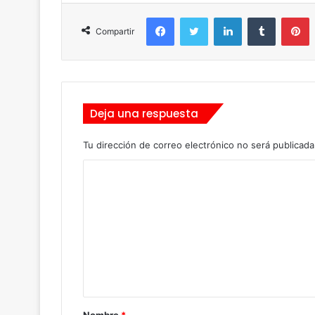
Facebook
Twitter
LinkedIn
Tumblr
Pinterest
Compartir
Deja una respuesta
Tu dirección de correo electrónico no será publicada
C
o
m
e
n
t
a