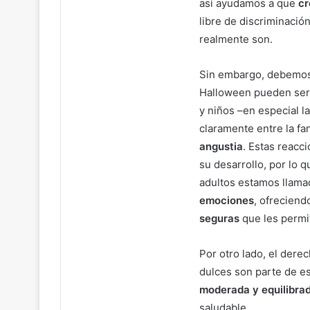
así ayudamos a que
cr
libre de discriminació
realmente son.
Sin embargo, debemos
Halloween pueden ser
y niños –en especial l
claramente entre la fan
angustia
. Estas reacc
su desarrollo, por lo q
adultos estamos llam
emociones
, ofreciend
seguras
que les permit
Por otro lado, el dere
dulces son parte de es
moderada y equilibra
saludable.