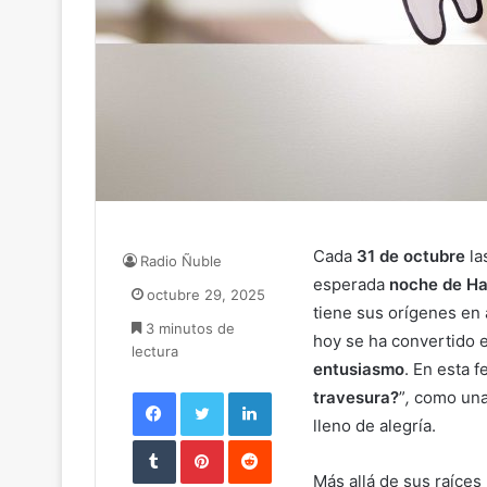
Cada
31 de octubre
las
Radio Ñuble
esperada
noche de H
octubre 29, 2025
tiene sus orígenes en 
3 minutos de
hoy se ha convertido e
lectura
entusiasmo
. En esta f
Facebook
Twitter
LinkedIn
travesura?
”
,
como una 
lleno de alegría.
Tumblr
Pinterest
Reddit
Más allá de sus raíces 