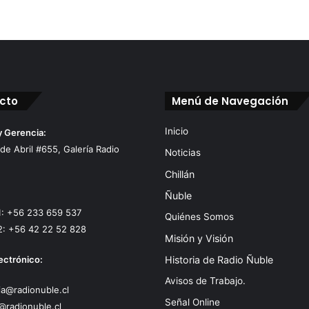
cto
Menú de Navegación
Inicio
y Gerencia:
 de Abril #655, Galería Radio
Noticias
Chillán
Ñuble
1: +56 233 659 537
Quiénes Somos
2: +56 42 22 52 828
Misión y Visión
ectrónico:
Historia de Radio Ñuble
Avisos de Trabajo.
a@radionuble.cl
Señal Online
@radionuble.cl