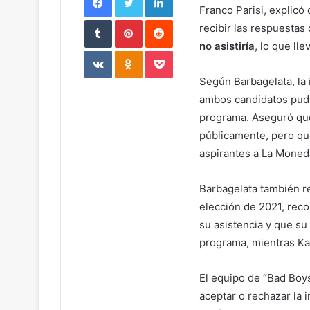
Franco Parisi, explicó
Tumblr
Pinterest
Reddit
recibir las respuestas
no asistiría
, lo que ll
VKontakte
Odnoklassniki
Pocket
Según Barbagelata, la 
ambos candidatos pudi
programa. Aseguró q
públicamente, pero qu
aspirantes a La Moned
Barbagelata también r
elección de 2021, rec
su asistencia y que su
programa, mientras Kas
El equipo de “Bad Boy
aceptar o rechazar la 