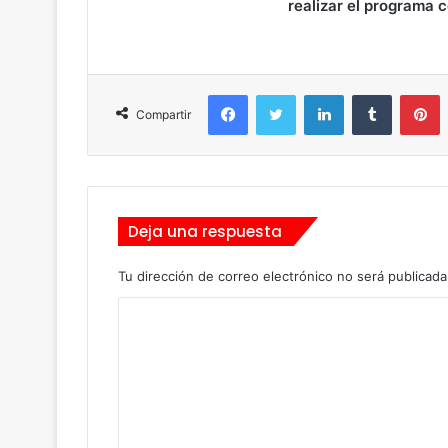
realizar el programa c
Facebook
Twitter
LinkedIn
Tumblr
Pinterest
Compartir
Deja una respuesta
Tu dirección de correo electrónico no será publicada
C
o
m
e
n