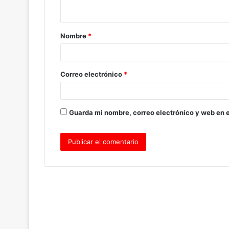
t
a
Nombre
*
r
i
o
Correo electrónico
*
*
Guarda mi nombre, correo electrónico y web en 