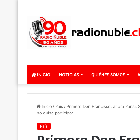
INICIO
NOTICIAS
QUIÉNES SOMOS
A
Inicio
/
País
/
Primero Don Francisco, ahora Parisi:
no quiso participar
País