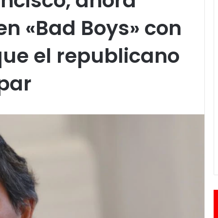
ncisco, ahora
en «Bad Boys» con
que el republicano
ipar