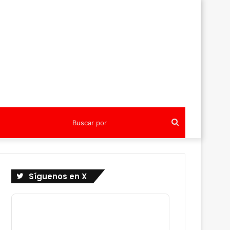
Buscar
por
Síguenos en X