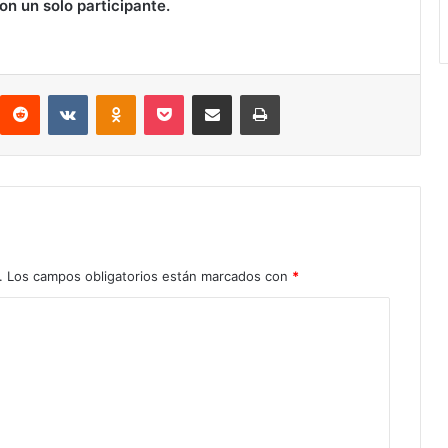
on un solo participante.
Reddit
VKontakte
Odnoklassniki
Pocket
Compartir por correo electrónico
Imprimir
.
Los campos obligatorios están marcados con
*