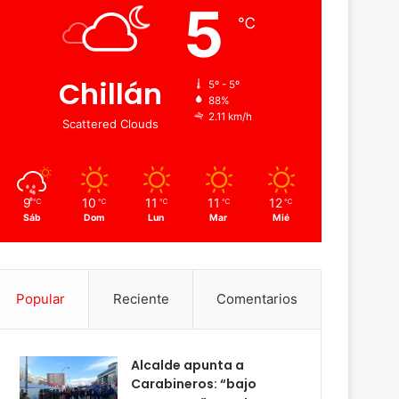
5
℃
Chillán
5º - 5º
88%
2.11 km/h
Scattered Clouds
9
10
11
11
12
℃
℃
℃
℃
℃
Sáb
Dom
Lun
Mar
Mié
Popular
Reciente
Comentarios
Alcalde apunta a
Carabineros: “bajo