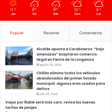
11
8
9
10
9
℃
℃
℃
℃
℃
Jue
Vie
Sáb
Dom
Lun
Popular
Reciente
Comentarios
Alcalde apunta a Carabineros: “bajo
amenazas” aceptaron comercio
ilegal en Fiesta de la Longaniza
agosto 25, 2025
Chillán elimina todos los vehículos
abandonados del primer listado
municipal: algunos eran usados para
delitos
julio 28, 2025
Viajar por Ñuble será más caro: revisa las nuevas
tarifas de peajes