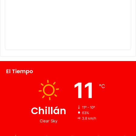
El Tiempo
11
℃
Chillán
11º - 10º
63%
3.8 km/h
Clear Sky