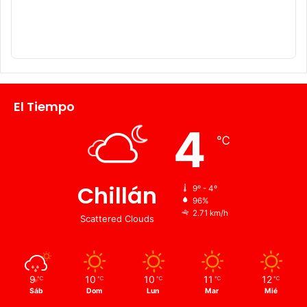
El Tiempo
4
℃
Chillán
9º - 4º
96%
2.71 km/h
Scattered Clouds
9
10
10
11
12
℃
℃
℃
℃
℃
Sáb
Dom
Lun
Mar
Mié