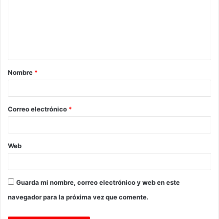
m
e
n
t
a
Nombre
*
r
i
o
Correo electrónico
*
*
Web
Guarda mi nombre, correo electrónico y web en este
navegador para la próxima vez que comente.