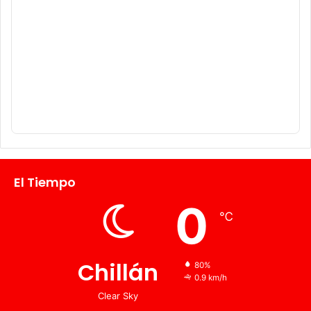
El Tiempo
0
℃
Chillán
80%
0.9 km/h
Clear Sky