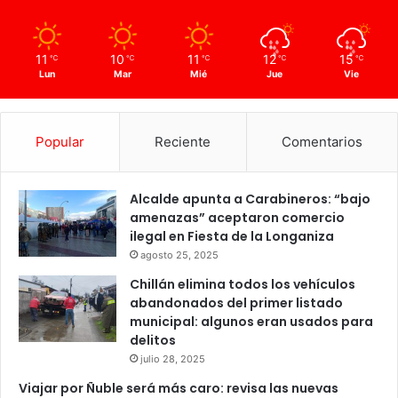
11
10
11
12
15
℃
℃
℃
℃
℃
Lun
Mar
Mié
Jue
Vie
Popular
Reciente
Comentarios
Alcalde apunta a Carabineros: “bajo
amenazas” aceptaron comercio
ilegal en Fiesta de la Longaniza
agosto 25, 2025
Chillán elimina todos los vehículos
abandonados del primer listado
municipal: algunos eran usados para
delitos
julio 28, 2025
Viajar por Ñuble será más caro: revisa las nuevas