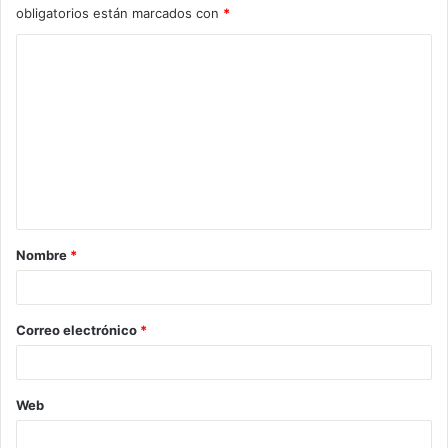
obligatorios están marcados con
*
C
o
m
e
n
t
a
Nombre
*
r
i
o
Correo electrónico
*
*
Web