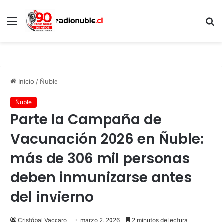
Menú
B
p
Inicio
/
Ñuble
Ñuble
Parte la Campaña de
Vacunación 2026 en Ñuble:
más de 306 mil personas
deben inmunizarse antes
del invierno
Cristóbal Vaccaro
marzo 2, 2026
2 minutos de lectura