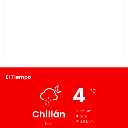
El Tiempo
4
℃
Chillán
9º - 4º
96%
2.6 km/h
Rain