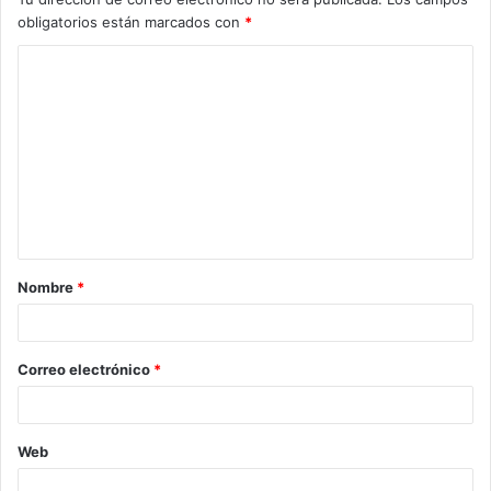
obligatorios están marcados con
*
C
o
m
e
n
t
a
Nombre
*
r
i
o
Correo electrónico
*
*
Web