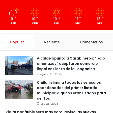
9
10
10
11
12
℃
℃
℃
℃
℃
Sáb
Dom
Lun
Mar
Mié
Popular
Reciente
Comentarios
Alcalde apunta a Carabineros: “bajo
amenazas” aceptaron comercio
ilegal en Fiesta de la Longaniza
agosto 25, 2025
Chillán elimina todos los vehículos
abandonados del primer listado
municipal: algunos eran usados para
delitos
julio 28, 2025
Viajar por Ñuble será más caro: revisa las nuevas