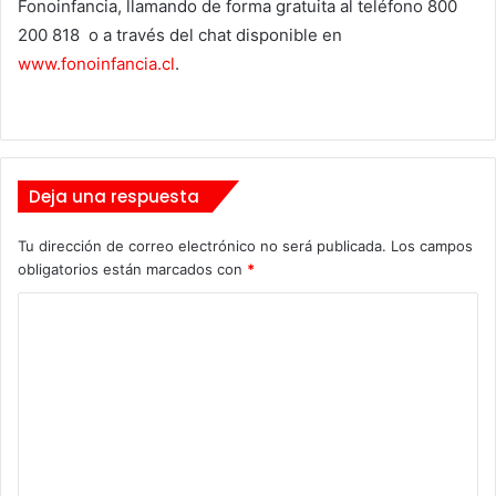
Fonoinfancia, llamando de forma gratuita al teléfono 800
200 818 o a través del chat disponible en
www.fonoinfancia.cl
.
Deja una respuesta
Tu dirección de correo electrónico no será publicada.
Los campos
obligatorios están marcados con
*
C
o
m
e
n
t