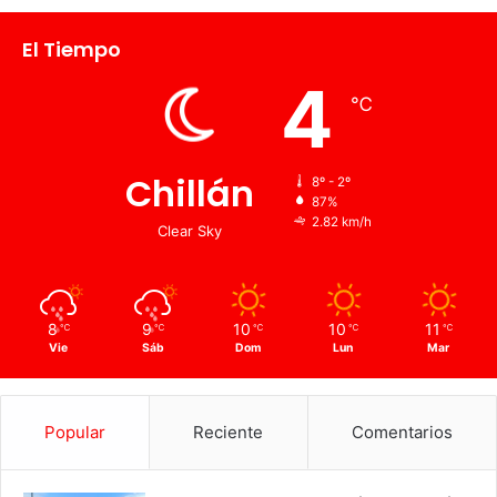
El Tiempo
4
℃
Chillán
8º - 2º
87%
2.82 km/h
Clear Sky
8
9
10
10
11
℃
℃
℃
℃
℃
Vie
Sáb
Dom
Lun
Mar
Popular
Reciente
Comentarios