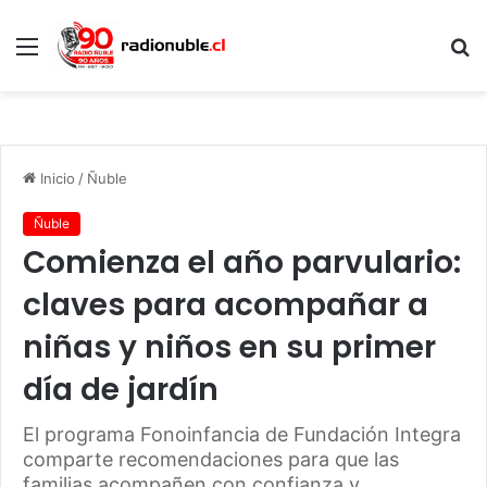
Menú
B
p
Inicio
/
Ñuble
Ñuble
Comienza el año parvulario:
claves para acompañar a
niñas y niños en su primer
día de jardín
El programa Fonoinfancia de Fundación Integra
comparte recomendaciones para que las
familias acompañen con confianza y