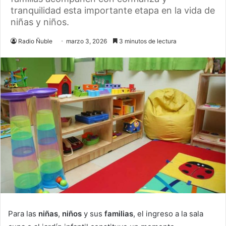
tranquilidad esta importante etapa en la vida de
niñas y niños.
Radio Ñuble
marzo 3, 2026
3 minutos de lectura
Para las
niñas
,
niños
y sus
familias
, el ingreso a la sala