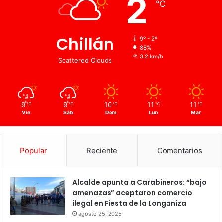
2
℃
Chillán
9º - 2º
88%
3.2 km/h
Scattered Clouds
9
9
10
11
11
℃
℃
℃
℃
℃
Vie
Sáb
Dom
Lun
Mar
Popular
Reciente
Comentarios
Alcalde apunta a Carabineros: “bajo
amenazas” aceptaron comercio
ilegal en Fiesta de la Longaniza
agosto 25, 2025