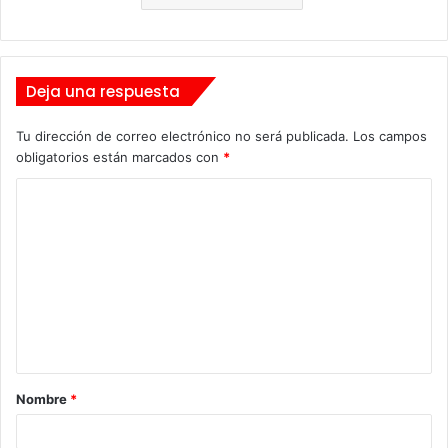
Deja una respuesta
Tu dirección de correo electrónico no será publicada.
Los campos
obligatorios están marcados con
*
C
o
m
e
n
t
a
Nombre
*
r
i