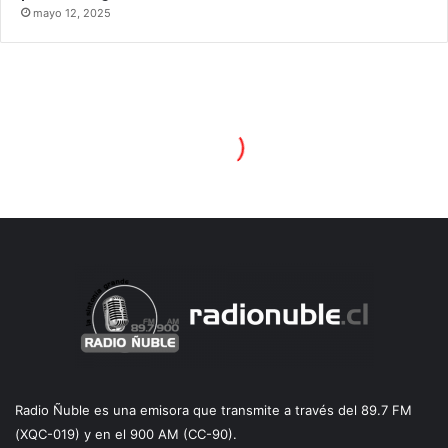
mayo 12, 2025
Radio Ñuble es una emisora que transmite a través del 89.7 FM
(XQC-019) y en el 900 AM (CC-90).