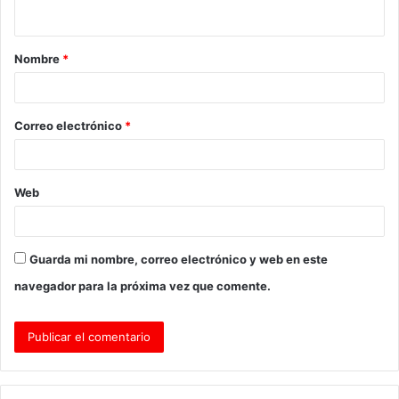
t
a
Nombre
*
r
i
o
Correo electrónico
*
*
Web
Guarda mi nombre, correo electrónico y web en este
navegador para la próxima vez que comente.