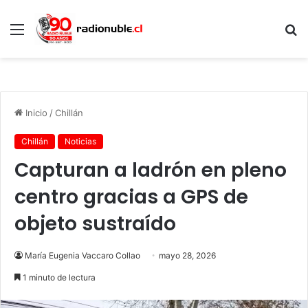
Menú
B
p
Inicio
/
Chillán
Chillán
Noticias
Capturan a ladrón en pleno
centro gracias a GPS de
objeto sustraído
María Eugenia Vaccaro Collao
mayo 28, 2026
1 minuto de lectura