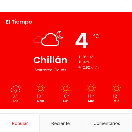
El Tiempo
4
℃
Chillán
9º - 4º
97%
2.92 km/h
Scattered Clouds
9
10
10
11
12
℃
℃
℃
℃
℃
Sáb
Dom
Lun
Mar
Mié
Popular
Reciente
Comentarios