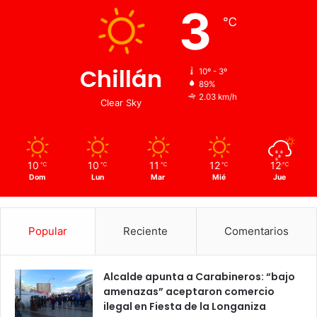
3
℃
Chillán
10º - 3º
89%
2.03 km/h
Clear Sky
10
10
11
12
12
℃
℃
℃
℃
℃
Dom
Lun
Mar
Mié
Jue
Popular
Reciente
Comentarios
Alcalde apunta a Carabineros: “bajo
amenazas” aceptaron comercio
ilegal en Fiesta de la Longaniza