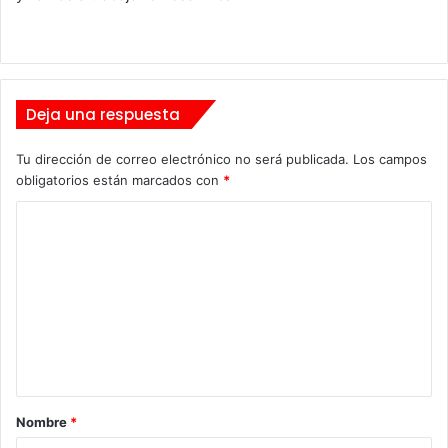
Deja una respuesta
Tu dirección de correo electrónico no será publicada.
Los campos
obligatorios están marcados con
*
C
o
m
e
n
t
a
Nombre
*
r