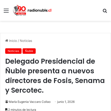
Menú
B
p
Inicio
/
Noticias
Noticias
Ñuble
Delegado Presidencial de
Ñuble presenta a nuevos
directores de Fosis, Senama
y Sercotec.
María Eugenia Vaccaro Collao
junio 1, 2026
2 minutos de lectura