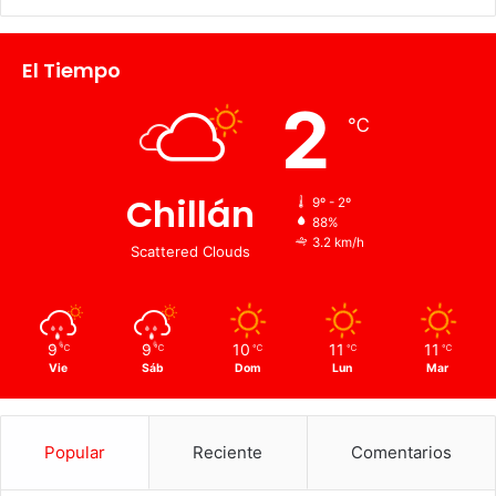
El Tiempo
2
℃
Chillán
9º - 2º
88%
3.2 km/h
Scattered Clouds
9
9
10
11
11
℃
℃
℃
℃
℃
Vie
Sáb
Dom
Lun
Mar
Popular
Reciente
Comentarios