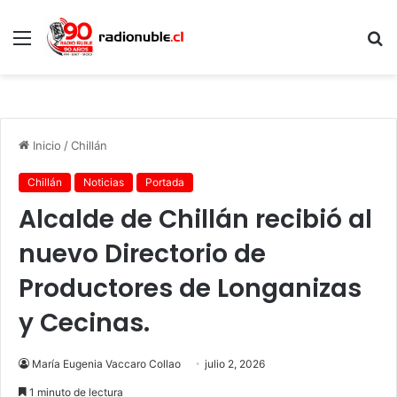
Menú
B
p
Inicio
/
Chillán
Chillán
Noticias
Portada
Alcalde de Chillán recibió al
nuevo Directorio de
Productores de Longanizas
y Cecinas.
María Eugenia Vaccaro Collao
julio 2, 2026
1 minuto de lectura