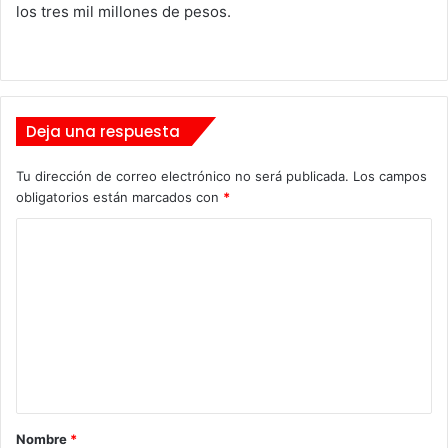
los tres mil millones de pesos.
Deja una respuesta
Tu dirección de correo electrónico no será publicada.
Los campos
obligatorios están marcados con
*
C
o
m
e
n
t
a
Nombre
*
r