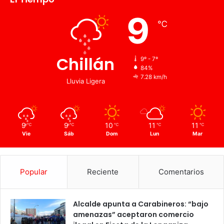
9
℃
Chillán
9º - 7º
84%
7.28 km/h
Lluvia Ligera
9
9
10
11
11
℃
℃
℃
℃
℃
Vie
Sáb
Dom
Lun
Mar
Popular
Reciente
Comentarios
Alcalde apunta a Carabineros: “bajo
amenazas” aceptaron comercio