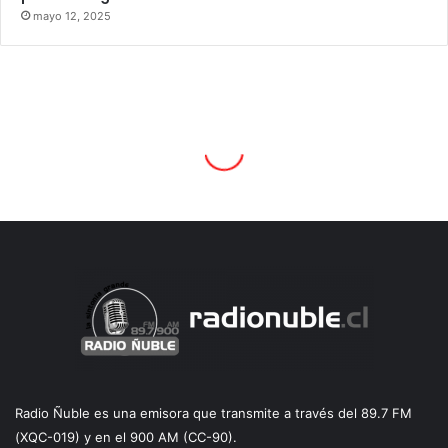
mayo 12, 2025
Radio Ñuble es una emisora que transmite a través del 89.7 FM
(XQC-019) y en el 900 AM (CC-90).