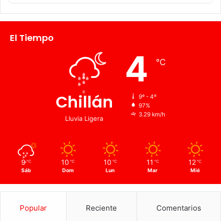
El Tiempo
4
℃
Chillán
9º - 4º
97%
3.29 km/h
Lluvia Ligera
9
10
10
11
12
℃
℃
℃
℃
℃
Sáb
Dom
Lun
Mar
Mié
Popular
Reciente
Comentarios