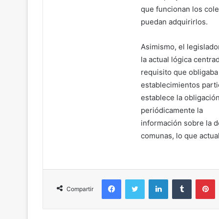
que funcionan los col
puedan adquirirlos.
Asimismo, el legislado
la actual lógica centr
requisito que obligaba
establecimientos part
establece la obligació
periódicamente la
información sobre la 
comunas, lo que actua
Facebook
Twitter
LinkedIn
Tumblr
Pinterest
Compartir