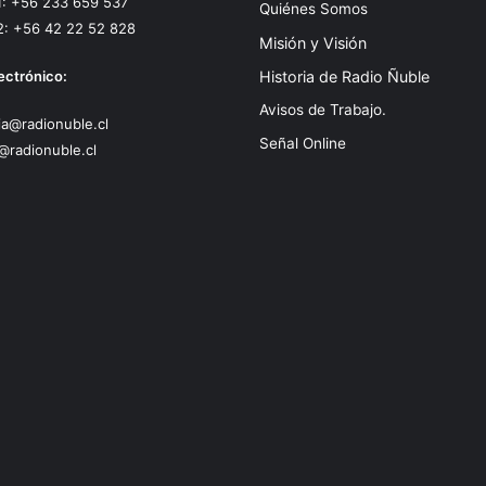
1: +56 233 659 537
Quiénes Somos
2: +56 42 22 52 828
Misión y Visión
ectrónico:
Historia de Radio Ñuble
Avisos de Trabajo.
a@radionuble.cl
Señal Online
@radionuble.cl