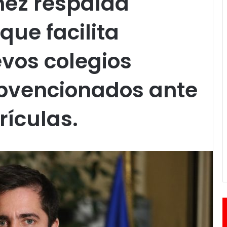
nez respalda
que facilita
vos colegios
ubvencionados ante
rículas.