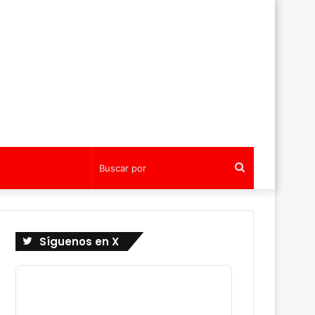
Buscar
por
Síguenos en X