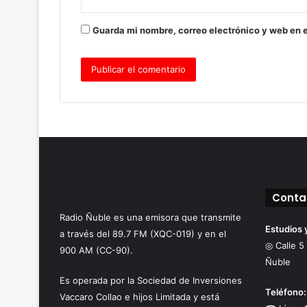
Guarda mi nombre, correo electrónico y web en 
Conta
Radio Ñuble es una emisora que transmite
Estudios 
a través del 89.7 FM (XQC-019) y en el
◎ Calle 5
900 AM (CC-90).
Ñuble
Es operada por la Sociedad de Inversiones
Teléfono:
Vaccaro Collao e hijos Limitada y está