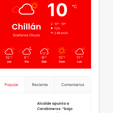
10
℃
Chillán
10º - 10º
72%
2.98 km/h
Scattered Clouds
10
9
9
10
11
℃
℃
℃
℃
℃
Jue
Vie
Sáb
Dom
Lun
Popular
Reciente
Comentarios
Alcalde apunta a
Carabineros: “bajo