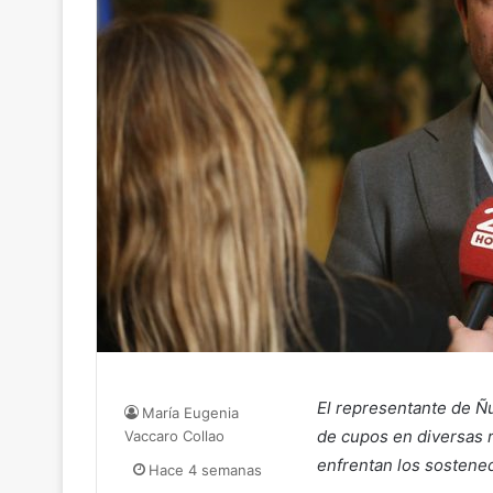
El representante de Ñub
María Eugenia
de cupos en diversas r
Vaccaro Collao
enfrentan los sostene
Hace 4 semanas