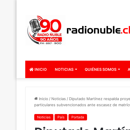
INICIO
NOTICIAS
QUIÉNES SOMOS
A
Inicio
/
Noticias
/
Diputado Martínez respalda proye
particulares subvencionados ante escasez de matríc
Noticias
País
Portada