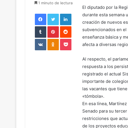
1 minuto de lectura
El diputado por la Reg
Facebook
Twitter
LinkedIn
durante esta semana un 
creación de nuevos es
Tumblr
Pinterest
Reddit
subvencionados en el p
enseñanza básica y med
VKontakte
Odnoklassniki
Pocket
afecta a diversas regi
Al respecto, el parlam
respuesta a los persi
registrado el actual 
importante de colegios
las vacantes que tiene
«tómbola».
En esa línea, Martínez
Senado para su tercer 
restricciones que actu
de los proyectos educa