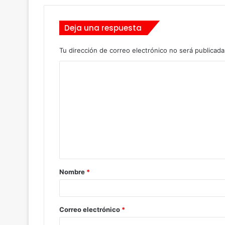
Deja una respuesta
Tu dirección de correo electrónico no será publicada
C
o
m
e
n
t
a
Nombre
*
r
i
o
Correo electrónico
*
*