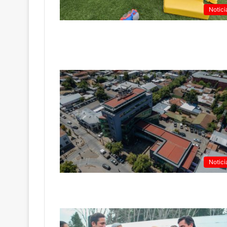
Notici
Notici