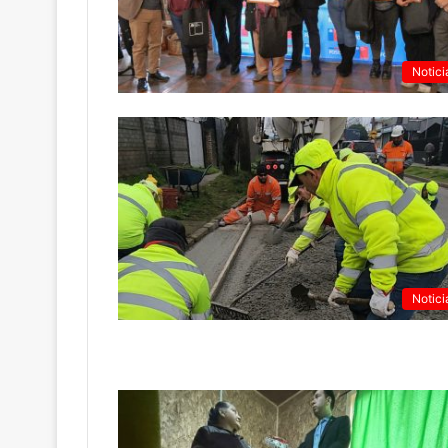
Notici
Notici