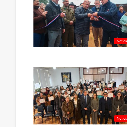
Notici
Notici