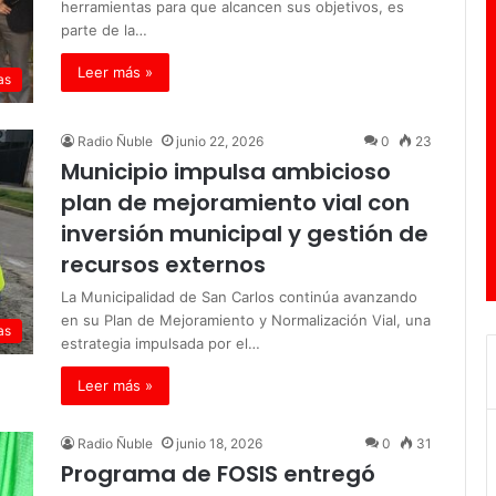
herramientas para que alcancen sus objetivos, es
parte de la…
Leer más »
as
Radio Ñuble
junio 22, 2026
0
23
Municipio impulsa ambicioso
plan de mejoramiento vial con
inversión municipal y gestión de
recursos externos
La Municipalidad de San Carlos continúa avanzando
en su Plan de Mejoramiento y Normalización Vial, una
as
estrategia impulsada por el…
Leer más »
Radio Ñuble
junio 18, 2026
0
31
Programa de FOSIS entregó