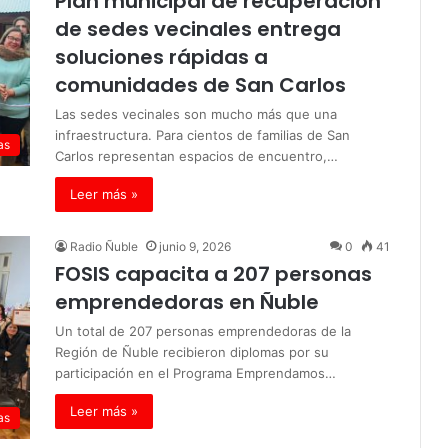
Plan municipal de recuperación
de sedes vecinales entrega
soluciones rápidas a
comunidades de San Carlos
Las sedes vecinales son mucho más que una
infraestructura. Para cientos de familias de San
as
Carlos representan espacios de encuentro,…
Leer más »
Radio Ñuble
junio 9, 2026
0
41
FOSIS capacita a 207 personas
emprendedoras en Ñuble
­Un total de 207 personas emprendedoras de la
Región de Ñuble recibieron diplomas por su
participación en el Programa Emprendamos…
Leer más »
as