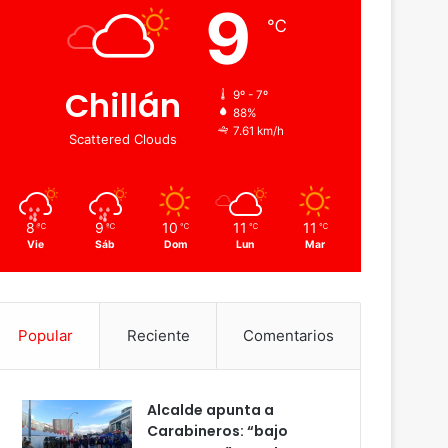
9
℃
Chillán
9º - 7º
88%
7.61 km/h
Scattered Clouds
8
9
10
11
11
℃
℃
℃
℃
℃
Vie
Sáb
Dom
Lun
Mar
Popular
Reciente
Comentarios
Alcalde apunta a
Carabineros: “bajo