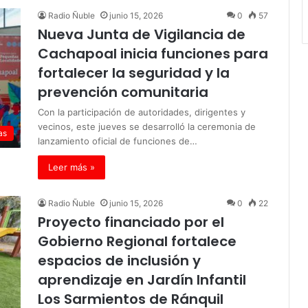
Radio Ñuble
junio 15, 2026
0
57
Nueva Junta de Vigilancia de
Cachapoal inicia funciones para
fortalecer la seguridad y la
prevención comunitaria
Con la participación de autoridades, dirigentes y
vecinos, este jueves se desarrolló la ceremonia de
as
lanzamiento oficial de funciones de…
Leer más »
Radio Ñuble
junio 15, 2026
0
22
Proyecto financiado por el
Gobierno Regional fortalece
espacios de inclusión y
aprendizaje en Jardín Infantil
Los Sarmientos de Ránquil