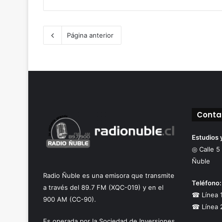
Página anterior
Conta
Estudios 
◎ Calle 5
Ñuble
Radio Ñuble es una emisora que transmite
Teléfono:
a través del 89.7 FM (XQC-019) y en el
☎ Línea 
900 AM (CC-90).
☎ Línea 
Es operada por la Sociedad de Inversiones