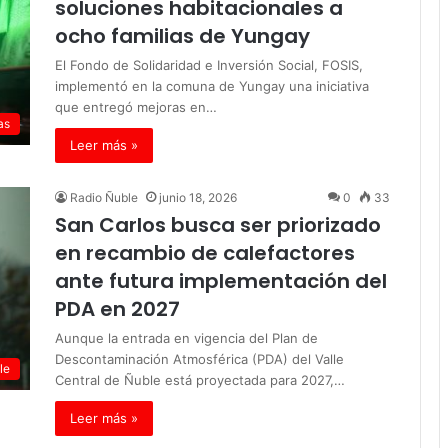
soluciones habitacionales a
ocho familias de Yungay
El Fondo de Solidaridad e Inversión Social, FOSIS,
implementó en la comuna de Yungay una iniciativa
que entregó mejoras en…
as
Leer más »
Radio Ñuble
junio 18, 2026
0
33
San Carlos busca ser priorizado
en recambio de calefactores
ante futura implementación del
PDA en 2027
Aunque la entrada en vigencia del Plan de
Descontaminación Atmosférica (PDA) del Valle
le
Central de Ñuble está proyectada para 2027,…
Leer más »