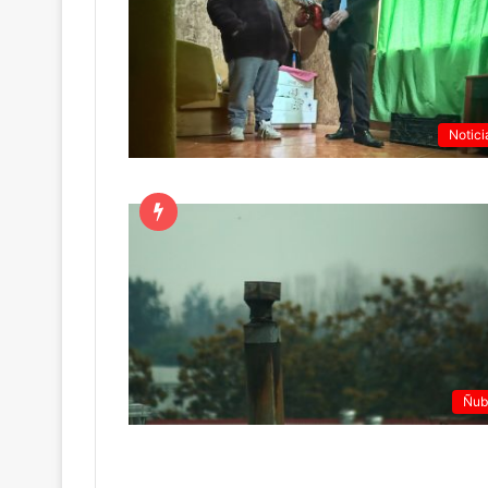
Notici
Ñub