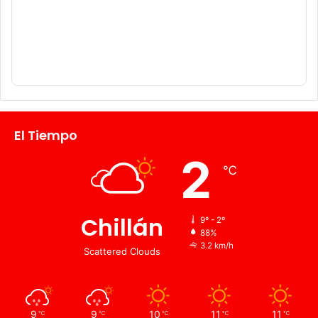
El Tiempo
2
℃
Chillán
9º - 2º
88%
3.2 km/h
Scattered Clouds
9
9
10
11
11
℃
℃
℃
℃
℃