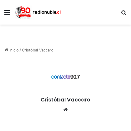
Menú
B
p
Inicio
/
Cristóbal Vaccaro
Cristóbal Vaccaro
Siti
o
we
b