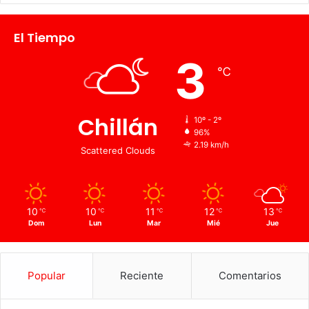
El Tiempo
3
℃
Chillán
10º - 2º
96%
2.19 km/h
Scattered Clouds
10
10
11
12
13
℃
℃
℃
℃
℃
Dom
Lun
Mar
Mié
Jue
Popular
Reciente
Comentarios