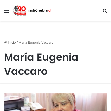
Menú
B
p
Inicio
/
María Eugenia Vaccaro
María Eugenia
Vaccaro