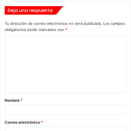
Deja una respuesta
Tu dirección de correo electrónico no será publicada.
Los campos
obligatorios están marcados con
*
C
o
m
e
n
t
a
Nombre
*
r
i
o
Correo electrónico
*
*