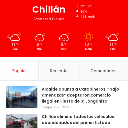
Chillán
11º - 4º
96%
1.58 km/h
Scattered Clouds
11
9
9
10
11
℃
℃
℃
℃
℃
Jue
Vie
Sáb
Dom
Lun
Popular
Reciente
Comentarios
Alcalde apunta a Carabineros: “bajo
amenazas” aceptaron comercio
ilegal en Fiesta de la Longaniza
agosto 25, 2025
Chillán elimina todos los vehículos
abandonados del primer listado