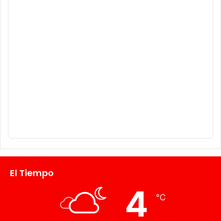
El Tiempo
4
℃