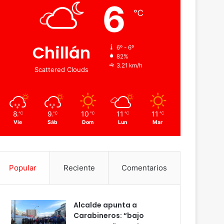
6
℃
Chillán
6º - 6º
82%
3.21 km/h
Scattered Clouds
8
9
10
11
11
℃
℃
℃
℃
℃
Vie
Sáb
Dom
Lun
Mar
Popular
Reciente
Comentarios
Alcalde apunta a
Carabineros: “bajo