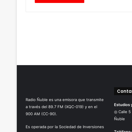
Conta
Radio Ñuble es una emisora que transmite
Estudios 
a través del 89.7 FM (XQC-019) y en el
◎ Calle 5
900 AM (CC-90).
Ñuble
Es operada por la Sociedad de Inversiones
Teléfono: