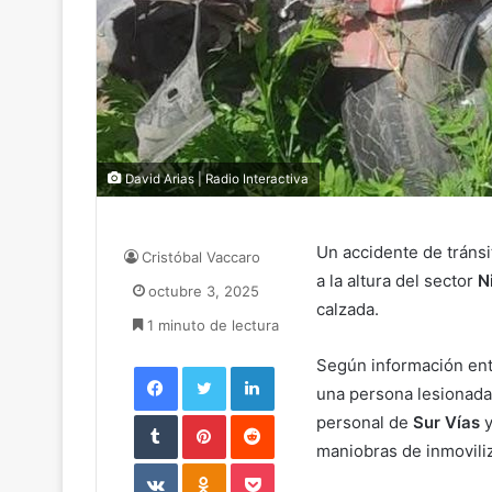
David Arias | Radio Interactiva
Un accidente de tránsi
Cristóbal Vaccaro
a la altura del sector
N
octubre 3, 2025
calzada.
1 minuto de lectura
Según información ent
Facebook
Twitter
LinkedIn
una persona lesionada,
Tumblr
Pinterest
Reddit
personal de
Sur Vías
y
maniobras de inmovili
VKontakte
Odnoklassniki
Pocket