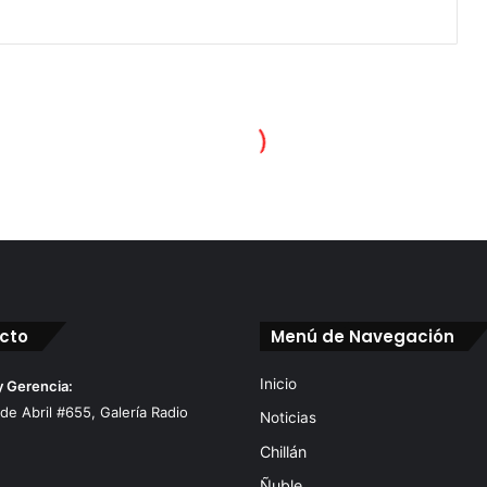
cto
Menú de Navegación
Inicio
y Gerencia:
 de Abril #655, Galería Radio
Noticias
Chillán
Ñuble