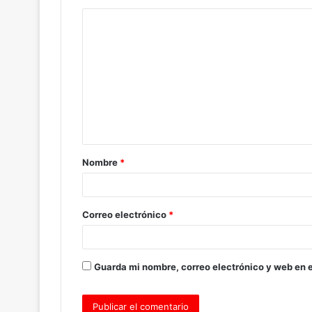
C
o
m
e
n
t
a
Nombre
*
r
i
o
Correo electrónico
*
*
Guarda mi nombre, correo electrónico y web en 