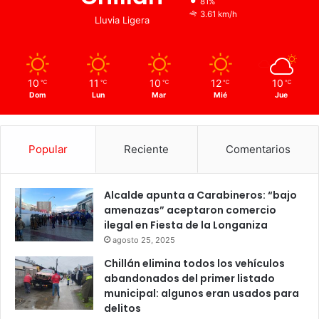
81%
3.61 km/h
Lluvia Ligera
10
11
10
12
10
℃
℃
℃
℃
℃
Dom
Lun
Mar
Mié
Jue
Popular
Reciente
Comentarios
Alcalde apunta a Carabineros: “bajo
amenazas” aceptaron comercio
ilegal en Fiesta de la Longaniza
agosto 25, 2025
Chillán elimina todos los vehículos
abandonados del primer listado
municipal: algunos eran usados para
delitos