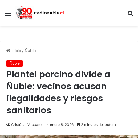
Menú
B
p
Inicio
/
Ñuble
Ñuble
Plantel porcino divide a
Ñuble: vecinos acusan
ilegalidades y riesgos
sanitarios
Cristóbal Vaccaro
enero 8, 2026
2 minutos de lectura