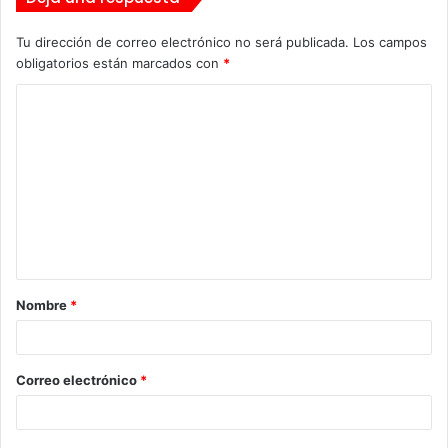
Tu dirección de correo electrónico no será publicada.
Los campos
obligatorios están marcados con
*
C
o
m
e
n
t
a
Nombre
*
r
i
o
Correo electrónico
*
*