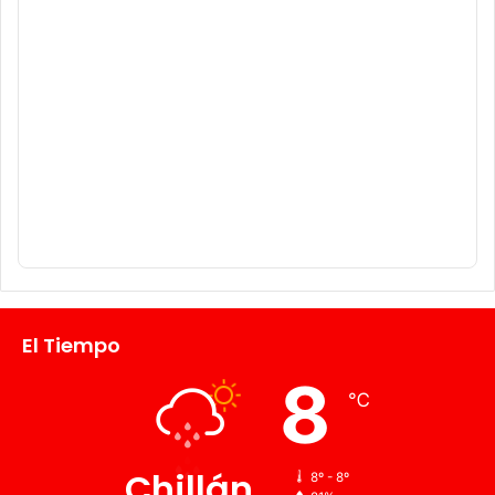
El Tiempo
8
℃
Chillán
8º - 8º