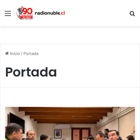
Menú
B
p
Inicio
/
Portada
Portada