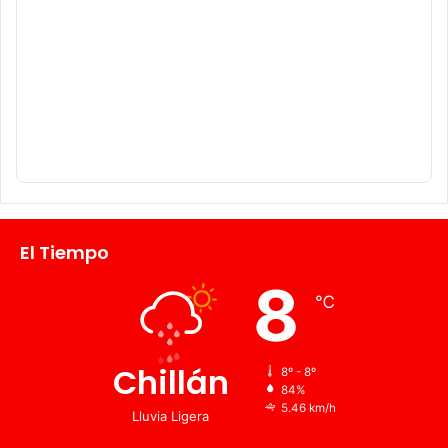
El Tiempo
8
℃
Chillán
8º - 8º
84%
5.46 km/h
Lluvia Ligera