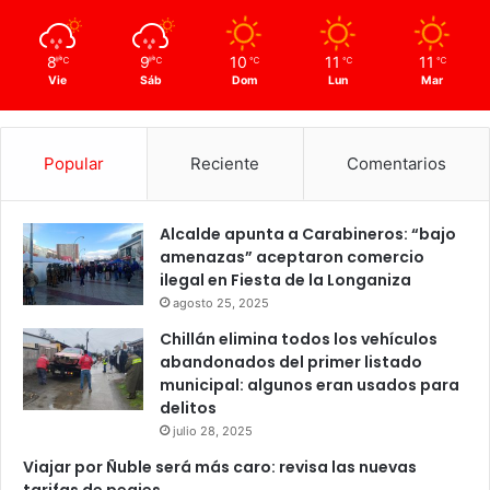
8
9
10
11
11
℃
℃
℃
℃
℃
Vie
Sáb
Dom
Lun
Mar
Popular
Reciente
Comentarios
Alcalde apunta a Carabineros: “bajo
amenazas” aceptaron comercio
ilegal en Fiesta de la Longaniza
agosto 25, 2025
Chillán elimina todos los vehículos
abandonados del primer listado
municipal: algunos eran usados para
delitos
julio 28, 2025
Viajar por Ñuble será más caro: revisa las nuevas
tarifas de peajes